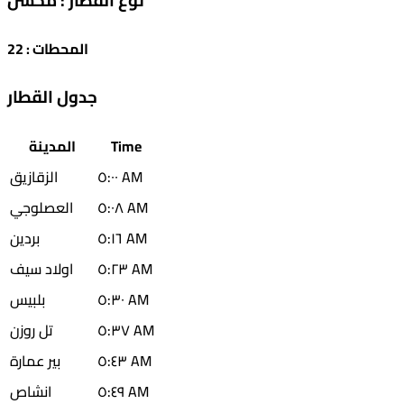
نوع القطار
:
محسن
المحطات
:
22
جدول القطار
Time
المدينة
٥:٠٠ AM
الزقازيق
٥:٠٨ AM
العصلوجي
٥:١٦ AM
بردين
٥:٢٣ AM
اولاد سيف
٥:٣٠ AM
بلبيس
٥:٣٧ AM
تل روزن
٥:٤٣ AM
بير عمارة
٥:٤٩ AM
انشاص