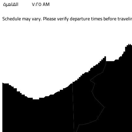
٧:٢٥ AM
القاهرة
Schedule may vary. Please verify departure times before traveli