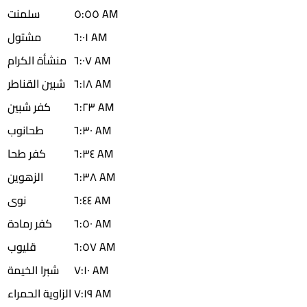
٥:٥٥ AM
سلمنت
٦:٠١ AM
مشتول
٦:٠٧ AM
منشأة الكرام
٦:١٨ AM
شبين القناطر
٦:٢٣ AM
كفر شبين
٦:٣٠ AM
طحانوب
٦:٣٤ AM
كفر طحا
٦:٣٨ AM
الزهوين
٦:٤٤ AM
نوى
٦:٥٠ AM
كفر رمادة
٦:٥٧ AM
قليوب
٧:١٠ AM
شبرا الخيمة
٧:١٩ AM
الزاوية الحمراء