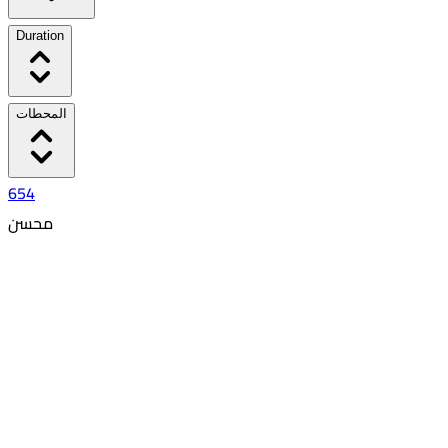
Duration
المحطات
654
محسن
٣:١٧ PM
٧:٠٨ PM
03:51
18