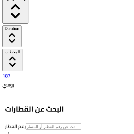
Duration
المحطات
187
روسي
٥:٥٠ PM
١:١٤ AM
البحث عن القطارات
07:24
20
رقم القطار