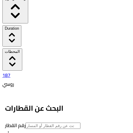
Duration
المحطات
187
روسي
٥:٥٠ PM
٩:٠٠ PM
البحث عن القطارات
03:10
10
رقم القطار