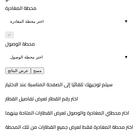
00:50
64
٤:٣٠ PM
محطة المغادرة
٤:٥٩ PM
6
محسن
▼
00:29
968
٥:٢٩ PM
٦:١٤ PM
مباشر
روسي
⇄
00:45
72
٧:٣٢ PM
محطة الوصول
٨:١١ PM
5
محسن
▼
00:39
٩:١٧ PM
1
١٠:٠٥ PM
مسح
عرض النتائج
00:48
سيتم توجيهك تلقائيًا إلى الصفحة المناسبة عند الاختيار
5
اختر رقم القطار لعرض تفاصيل القطار
اختر محطتي المغادرة والوصول لعرض القطارات المتاحة بينهما
اختر محطة المغادرة فقط لعرض جميع القطارات من تلك المحطة