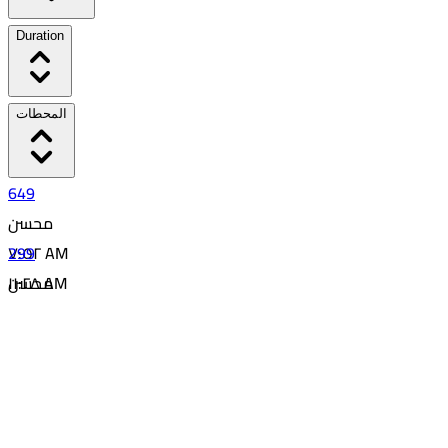
Duration
المحطات
649
محسن
299
٧:٥٢ AM
١١:٢٨ AM
محسن
03:36
٥:٤٨ PM
16
٨:٤٥ PM
02:57
9