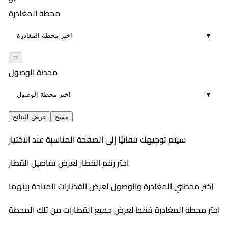
00:28
121
٣:٥٢ PM
محطة المغادرة
٤:٣٢ PM
4
محسن
▼
00:40
553
٥:٠٥ PM
٥:٣٧ PM
4
محسن
⇄
00:32
555
٦:٤٧ PM
محطة الوصول
٧:٢٢ PM
4
محسن
▼
00:35
٧:٤٤ PM
4
٨:١٧ PM
مسح
عرض النتائج
00:33
سيتم توجيهك تلقائيًا إلى الصفحة المناسبة عند الاختيار
4
اختر رقم القطار لعرض تفاصيل القطار
اختر محطتي المغادرة والوصول لعرض القطارات المتاحة بينهما
اختر محطة المغادرة فقط لعرض جميع القطارات من تلك المحطة