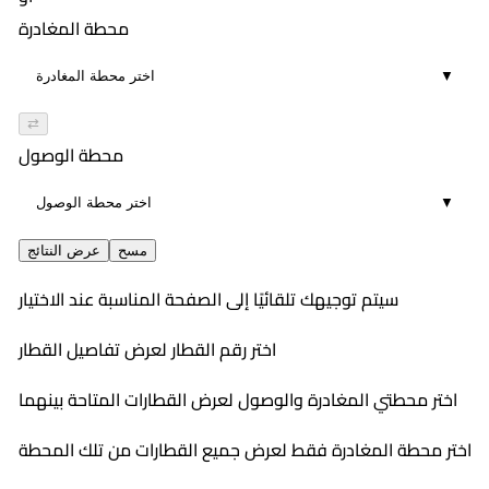
00:24
121
٣:٣٦ PM
محطة المغادرة
٤:٠٠ PM
4
محسن
▼
00:24
551
٤:٤٢ PM
٥:١١ PM
4
محسن
⇄
00:29
553
٥:١٧ PM
محطة الوصول
٥:٤١ PM
4
محسن
▼
00:24
٦:٢٨ PM
4
٦:٥٤ PM
مسح
عرض النتائج
00:26
سيتم توجيهك تلقائيًا إلى الصفحة المناسبة عند الاختيار
4
اختر رقم القطار لعرض تفاصيل القطار
اختر محطتي المغادرة والوصول لعرض القطارات المتاحة بينهما
اختر محطة المغادرة فقط لعرض جميع القطارات من تلك المحطة