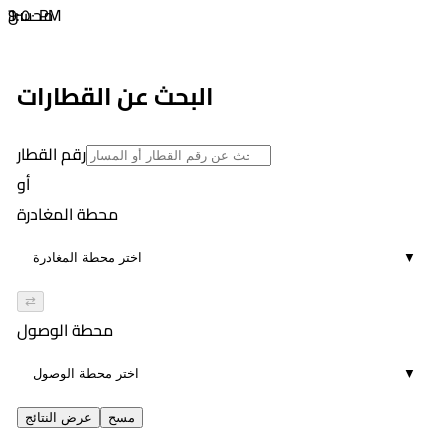
٦:٥٠ PM
9
محسن
01:32
٦:٣١ PM
5
٧:٥٤ PM
البحث عن القطارات
01:23
10
رقم القطار
أو
محطة المغادرة
▼
⇄
محطة الوصول
▼
مسح
عرض النتائج