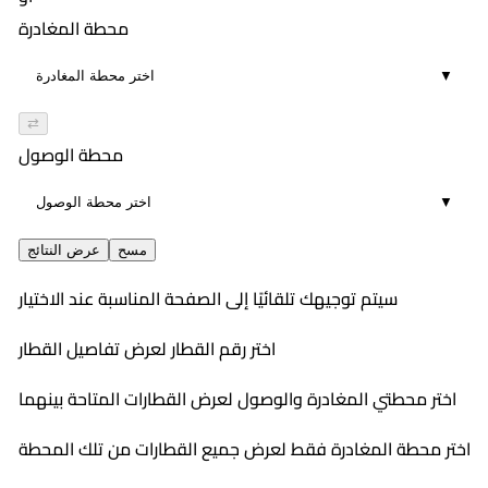
00:17
558
٦:٤٧ PM
محطة المغادرة
٧:٠٣ PM
2
محسن
▼
00:16
564
٩:١٧ PM
٩:٣٢ PM
2
محسن
⇄
00:15
560
١٠:٣٠ PM
محطة الوصول
١٠:٤٥ PM
2
محسن
▼
00:15
١١:٢٧ PM
2
١١:٤٢ PM
مسح
عرض النتائج
00:15
سيتم توجيهك تلقائيًا إلى الصفحة المناسبة عند الاختيار
2
اختر رقم القطار لعرض تفاصيل القطار
اختر محطتي المغادرة والوصول لعرض القطارات المتاحة بينهما
اختر محطة المغادرة فقط لعرض جميع القطارات من تلك المحطة