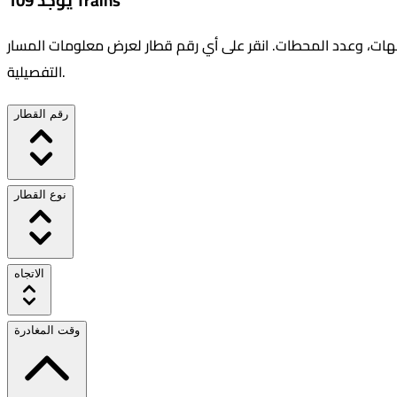
يوجد 109 Trains
جهات، وعدد المحطات. انقر على أي رقم قطار لعرض معلومات المسار
التفصيلية.
رقم القطار
نوع القطار
الاتجاه
وقت المغادرة