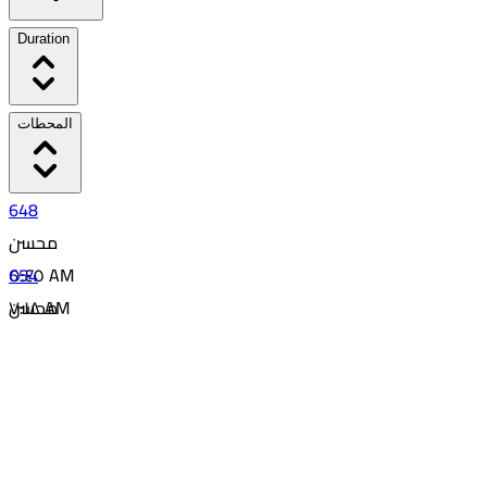
Duration
المحطات
648
محسن
654
٥:٤٥ AM
٧:١٨ AM
محسن
01:33
٢:٣٣ PM
12
٤:١٣ PM
01:40
12