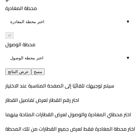
02:29
21
٢:٢٥ PM
محطة المغادرة
٤:٤٦ PM
6
روسي
▼
02:21
923
٣:٢٥ PM
٥:٥٠ PM
5
مكيف
⇄
02:25
23
٤:٠٠ PM
محطة الوصول
٦:٠٧ PM
9
روسي
▼
02:07
٤:٣٠ PM
5
٧:١١ PM
مسح
عرض النتائج
02:41
سيتم توجيهك تلقائيًا إلى الصفحة المناسبة عند الاختيار
9
اختر رقم القطار لعرض تفاصيل القطار
اختر محطتي المغادرة والوصول لعرض القطارات المتاحة بينهما
اختر محطة المغادرة فقط لعرض جميع القطارات من تلك المحطة