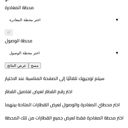
02:49
333
١١:٣٠ AM
محطة المغادرة
١:١٠ PM
20
محسن
▼
01:40
385
١٢:٠٠ PM
١:٤٩ PM
6
محسن
⇄
01:49
341
١٢:٣٥ PM
محطة الوصول
٣:١٩ PM
8
محسن
▼
02:44
٢:١٠ PM
20
٤:٢١ PM
مسح
عرض النتائج
02:11
سيتم توجيهك تلقائيًا إلى الصفحة المناسبة عند الاختيار
7
اختر رقم القطار لعرض تفاصيل القطار
اختر محطتي المغادرة والوصول لعرض القطارات المتاحة بينهما
اختر محطة المغادرة فقط لعرض جميع القطارات من تلك المحطة