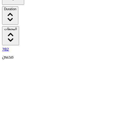
Duration
المحطات
782
محسن
٥:٥٨ PM
٦:٠٩ PM
00:11
1