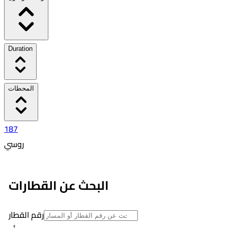
Duration
المحطات
187
روسي
٥:٤٦ PM
٩:٤٤ PM
البحث عن القطارات
03:58
12
رقم القطار