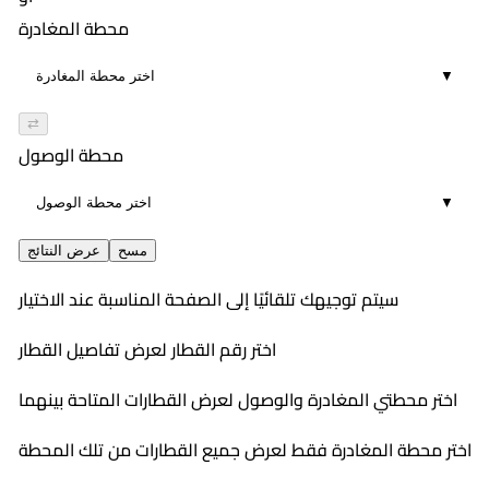
00:04
474
٨:٠٥ PM
محطة المغادرة
٨:٠٩ PM
مباشر
محسن
▼
00:04
472
٩:٢٠ PM
٩:٢٤ PM
مباشر
محسن
⇄
00:04
١٠:٤٥ PM
محطة الوصول
١٠:٥٢ PM
مباشر
▼
00:07
مباشر
مسح
عرض النتائج
سيتم توجيهك تلقائيًا إلى الصفحة المناسبة عند الاختيار
اختر رقم القطار لعرض تفاصيل القطار
اختر محطتي المغادرة والوصول لعرض القطارات المتاحة بينهما
اختر محطة المغادرة فقط لعرض جميع القطارات من تلك المحطة