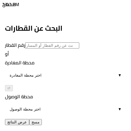
٦:٥٦ PM
17
محسن
02:36
٨:٠٥ PM
17
٩:٥٩ PM
البحث عن القطارات
01:54
17
رقم القطار
أو
محطة المغادرة
▼
⇄
محطة الوصول
▼
مسح
عرض النتائج