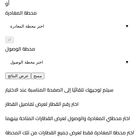
محسن
أو
٢:٥٥ PM
467
طنطا
محطة المغادرة
6
محسن
٤:٢٠ PM
814-815
دمنهور
▼
18
محسن
٤:٣١ PM
دمنهور
⇄
6
محطة الوصول
٥:٣١ PM
6
▼
مسح
عرض النتائج
سيتم توجيهك تلقائيًا إلى الصفحة المناسبة عند الاختيار
اختر رقم القطار لعرض تفاصيل القطار
اختر محطتي المغادرة والوصول لعرض القطارات المتاحة بينهما
اختر محطة المغادرة فقط لعرض جميع القطارات من تلك المحطة