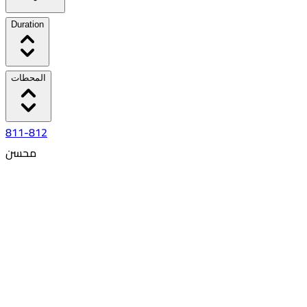
Duration
المحطات
811-812
محسن
٦:٢٥ AM
٨:٣٦ AM
02:11
18