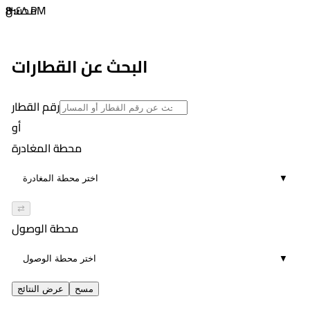
٣:٤٨ PM
8
محسن
01:08
٣:٣٩ PM
8
٤:٤٧ PM
البحث عن القطارات
01:08
8
رقم القطار
أو
محطة المغادرة
▼
⇄
محطة الوصول
▼
مسح
عرض النتائج