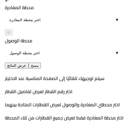
01:09
558
٧:٠٠ PM
محطة المغادرة
٨:٠٧ PM
11
محسن
▼
01:07
٩:٢٩ PM
11
١٠:٣٤ PM
⇄
01:05
محطة الوصول
11
▼
مسح
عرض النتائج
سيتم توجيهك تلقائيًا إلى الصفحة المناسبة عند الاختيار
اختر رقم القطار لعرض تفاصيل القطار
اختر محطتي المغادرة والوصول لعرض القطارات المتاحة بينهما
اختر محطة المغادرة فقط لعرض جميع القطارات من تلك المحطة