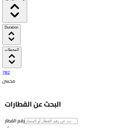
Duration
المحطات
782
محسن
٦:١٠ PM
٦:١٨ PM
البحث عن القطارات
00:08
1
رقم القطار