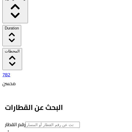
Duration
المحطات
782
محسن
٦:٣٨ PM
٦:٥٥ PM
البحث عن القطارات
00:17
2
رقم القطار